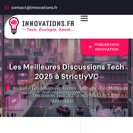
contact@innovations.fr
PUBLIER MON
INNOVATION
Les Meilleures Discussions Tech
2025 à StrictlyVC
Accueil
-
Technologies et Avenirs
-
Start-ups
-
Les Meilleures
Discussions Tech 2025 à StrictlyVC