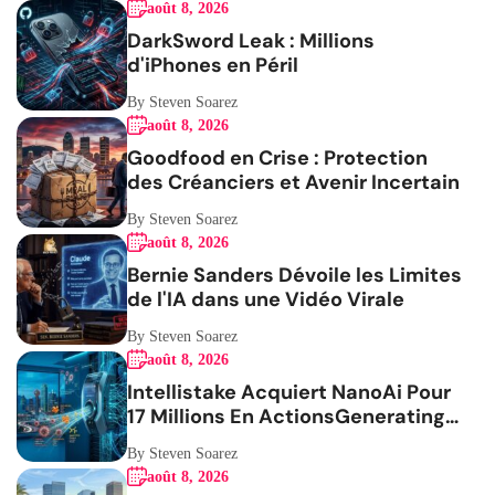
août 8, 2026
DarkSword Leak : Millions
d'iPhones en Péril
By Steven Soarez
août 8, 2026
Goodfood en Crise : Protection
des Créanciers et Avenir Incertain
By Steven Soarez
août 8, 2026
Bernie Sanders Dévoile les Limites
de l'IA dans une Vidéo Virale
By Steven Soarez
août 8, 2026
Intellistake Acquiert NanoAi Pour
17 Millions En ActionsGenerating
the French blog article
By Steven Soarez
août 8, 2026