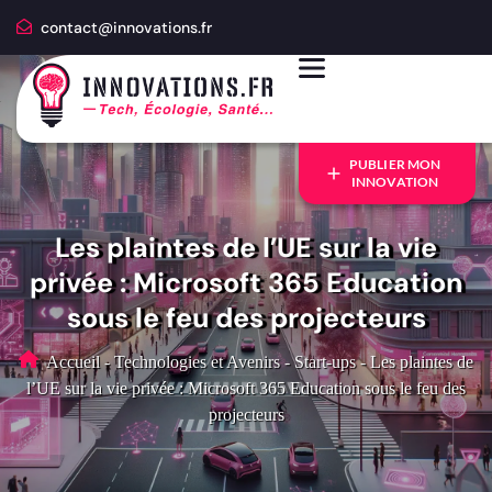
contact@innovations.fr
PUBLIER MON
INNOVATION
Les plaintes de l’UE sur la vie
privée : Microsoft 365 Education
sous le feu des projecteurs
Accueil
-
Technologies et Avenirs
-
Start-ups
-
Les plaintes de
l’UE sur la vie privée : Microsoft 365 Education sous le feu des
projecteurs