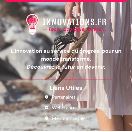
L'innovation au service du progrès, pour un
monde transformé.
Découvrez le futur en devenir.
Liens Utiles
Partenaires
WebFrance
Mentions Légales