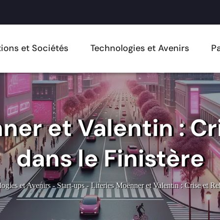
ions et Sociétés
Technologies et Avenirs
Pa
ner et Valentin : C
dans le Finistère
ogies et Avenirs
-
Start-ups
-
Literies Moënner et Valentin : Crise et Re