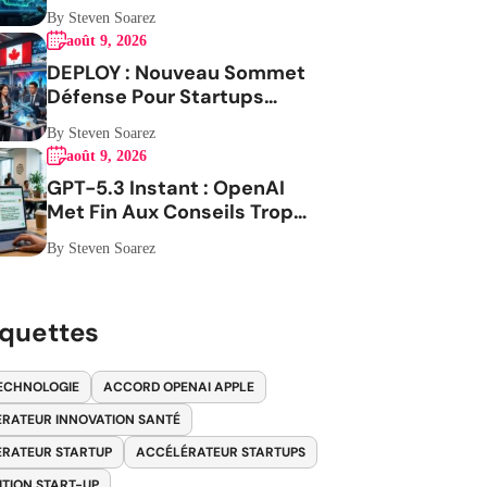
Contre L Iran
By Steven Soarez
août 9, 2026
DEPLOY : Nouveau Sommet
Défense Pour Startups
Canadiennes
By Steven Soarez
août 9, 2026
GPT-5.3 Instant : OpenAI
Met Fin Aux Conseils Trop
Envahissants
By Steven Soarez
iquettes
ECHNOLOGIE
ACCORD OPENAI APPLE
RATEUR INNOVATION SANTÉ
RATEUR STARTUP
ACCÉLÉRATEUR STARTUPS
ITION START-UP