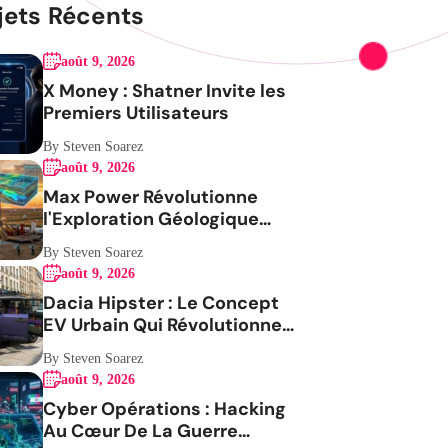
jets Récents
août 9, 2026
X Money : Shatner Invite les
Premiers Utilisateurs
By Steven Soarez
août 9, 2026
Max Power Révolutionne
l'Exploration Géologique
avec l'IA
By Steven Soarez
août 9, 2026
Dacia Hipster : Le Concept
EV Urbain Qui Révolutionne
la Mobilité
By Steven Soarez
août 9, 2026
Cyber Opérations : Hacking
Au Cœur De La Guerre