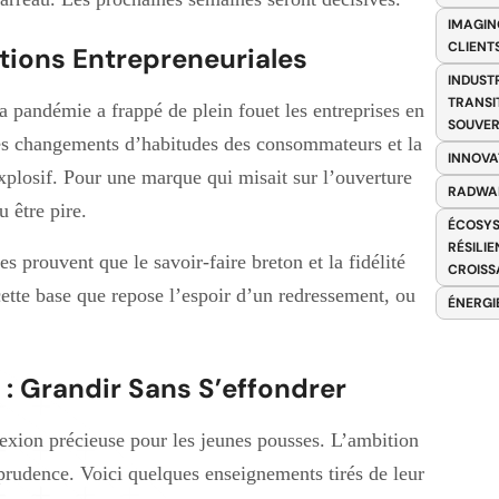
IMAGIN
CLIENT
tions Entrepreneuriales
INDUST
TRANSI
a pandémie a frappé de plein fouet les entreprises en
SOUVER
es changements d’habitudes des consommateurs et la
INNOVA
 explosif. Pour une marque qui misait sur l’ouverture
RADWA
 être pire.
ÉCOSYS
RÉSILI
es prouvent que le savoir-faire breton et la fidélité
CROISS
 cette base que repose l’espoir d’un redressement, ou
ÉNERGI
 : Grandir Sans S’effondrer
lexion précieuse pour les jeunes pousses. L’ambition
prudence. Voici quelques enseignements tirés de leur