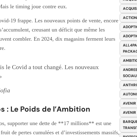
ais le timing joue contre eux.
ACQUIS
ACTION
Covid-19 frappe. Les nouveaux points de vente, encore
ADOPTI
es s’accumulent, creusant un déficit que même les
ADOPTI
peuvent combler. En 2024, dix magasins ferment leurs
ALL4PA
re.
PACKAG
AMBITI
is le Covid a tout changé. Les nouveaux
ANDREE
»
SOCIAU
ANTHRO
Sofia
AUTONO
AVENIR
os : Le Poids de l’Ambition
AVENIR
BARQUE
ros, supporter une dette de **17 millions** est une
TRANSI
 fruit de pertes cumulées et d’investissements massifs,