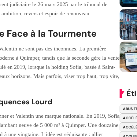
ent judiciaire le 26 mars 2025 par le tribunal de
ambition, revers et espoir de renouveau.
e Face à la Tourmente
alentin ne sont pas des inconnues. La première
derne à Quimper, tandis que la seconde gère la vente
lé en 2019, lorsque la holding Sofia, basée à Saint-
aux horizons. Mais parfois, viser trop haut, trop vite,
Ét
équences Lourd
ABUS T
ner et Valentin une marque nationale. En 2019, Sofia
ACCÉLÉ
 flambant neuve de 5 000 m² à Quimper. Une douzaine
ACCÉLÉ
 à une vingtaine. L’idée est séduisante : allier
ACQUIS