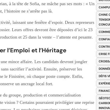
BIOTEC
rian, à la tête de Sofia, ne mâche pas ses mots : « Un
CAMPUS
, l’histoire ne s’arrête pas là.
CHINE 
TENSIO
tivité, laissant une fenêtre d’espoir. Deux repreneurs
CONCU
ossier. Leurs offres devront être déposées d’ici le 23
COMME
oduction et 25 dans la vente – l’attente est pesante.
CONFIA
CONTRO
er l’Emploi et l’Héritage
CRISE 
s une mince affaire. Les candidats devront jongler
CROISS
sans sacrifier l’activité. Ensuite, préserver les
DONNÉE
e le Finistère, où chaque poste compte. Enfin,
DÉFIS 
onserve un ancrage local fort.
EXPÉRI
FINANC
ble du groupe, production et commercialisation
GÉOTEC
te vision ? Certains pourraient privilégier une reprise
CARBON
INNOV
e carreau. Les prochaines semaines seront décisives.