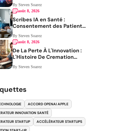
By Steven Soarez
août 8, 2026
Scribes IA en Santé :
Consentement des Patients
en Question
By Steven Soarez
août 8, 2026
De La Perte À L'Innovation :
L'Histoire De Cremation
Tattoos
By Steven Soarez
iquettes
ECHNOLOGIE
ACCORD OPENAI APPLE
RATEUR INNOVATION SANTÉ
RATEUR STARTUP
ACCÉLÉRATEUR STARTUPS
ITION START-UP