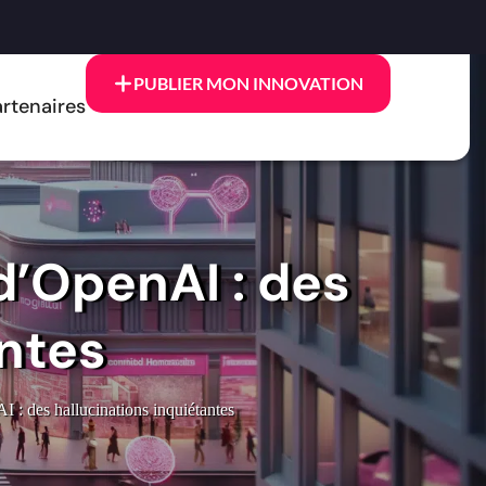
PUBLIER MON INNOVATION
rtenaires
d’OpenAI : des
antes
I : des hallucinations inquiétantes