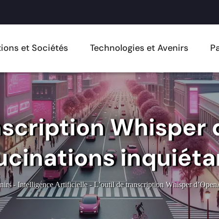
ions et Sociétés
Technologies et Avenirs
Pa
anscription Whisper 
ucinations inquiét
nirs
-
Intelligence Artificielle
-
L’outil de transcription Whisper d’OpenA