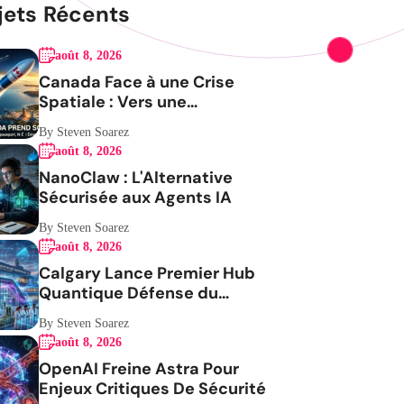
jets Récents
août 8, 2026
Canada Face à une Crise
Spatiale : Vers une
Indépendance Stratégique
By Steven Soarez
août 8, 2026
NanoClaw : L'Alternative
Sécurisée aux Agents IA
By Steven Soarez
août 8, 2026
Calgary Lance Premier Hub
Quantique Défense du
Canada
By Steven Soarez
août 8, 2026
OpenAI Freine Astra Pour
Enjeux Critiques De Sécurité