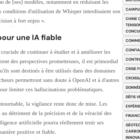
BIOTEC
ion de [ses] modèles, notamment en réduisant les
CAMPUS
s conditions d'utilisation de Whisper interdisaient son
CHINE 
ision à fort enjeu ».
TENSIO
CONCU
our une IA fiable
COMME
CONFIA
ruciale de continuer à étudier et à améliorer les
CONTRO
ent des perspectives prometteuses, il est primordial
CRISE 
squ'ils sont destinés à être utilisés dans des domaines
CROISS
cheurs permettront sans doute à OpenAI et à d'autres
DONNÉE
pour limiter ces hallucinations problématiques.
DÉFIS 
tournable, la vigilance reste donc de mise. Les
EXPÉRI
au détriment de la précision et de la véracité des
FINANC
ligence artificielle pourra réellement tenir ses
GÉOTEC
nière positive et fiable.
CARBON
INNOV