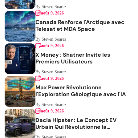
By Steven Soarez
août 9, 2026
Canada Renforce l'Arctique avec
Telesat et MDA Space
By Steven Soarez
août 9, 2026
X Money : Shatner Invite les
Premiers Utilisateurs
By Steven Soarez
août 9, 2026
Max Power Révolutionne
l'Exploration Géologique avec l'IA
By Steven Soarez
août 9, 2026
Dacia Hipster : Le Concept EV
Urbain Qui Révolutionne la
Mobilité
By Steven Soarez