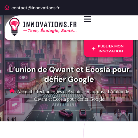
contact@innovations.fr
PUBLIER MON
INNOVATION
L’union de Qwant et Ecosia pour
défier Google
Accueil
-
Technologies et Avenirs
-
Start-ups
-
L’union de
Qwant et Ecosia pour défier Google