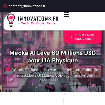
contact@innovations.fr
PUBLIER MON
INNOVATION
Mecka AI Lève 60 Millions USD
pour l’IA Physique
Accueil
-
Technologies et Avenirs
-
Intelligence Artificielle
-
Mecka AI Lève 60 Millions USD pour l’IA Physique