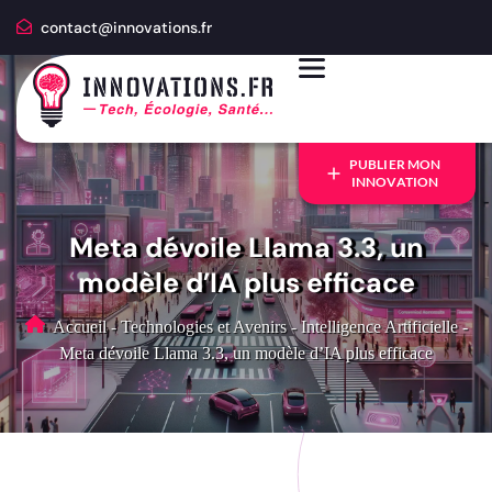
contact@innovations.fr
PUBLIER MON
INNOVATION
Meta dévoile Llama 3.3, un
modèle d’IA plus efficace
Accueil
-
Technologies et Avenirs
-
Intelligence Artificielle
-
Meta dévoile Llama 3.3, un modèle d’IA plus efficace