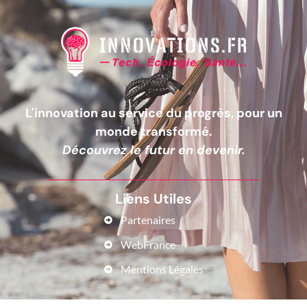
L'innovation au service du progrès, pour un
monde transformé.
Découvrez le futur en devenir.
Liens Utiles
Partenaires
WebFrance
Mentions Légales