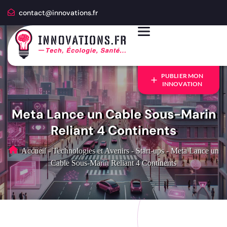
contact@innovations.fr
PUBLIER MON
INNOVATION
Meta Lance un Cable Sous-Marin
Reliant 4 Continents
Accueil
-
Technologies et Avenirs
-
Start-ups
-
Meta Lance un
Cable Sous-Marin Reliant 4 Continents