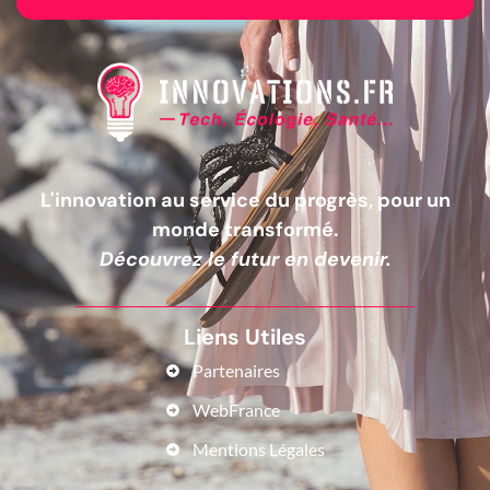
L'innovation au service du progrès, pour un
monde transformé.
Découvrez le futur en devenir.
Liens Utiles
Partenaires
WebFrance
Mentions Légales