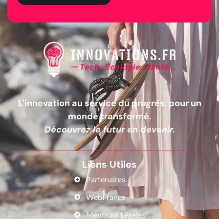
L'innovation au service du progrès, pour un
monde transformé.
Découvrez le futur en devenir.
Liens Utiles
Partenaires
WebFrance
Mentions Légales