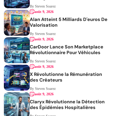
By Steven Soarez
août 9, 2026
Alan Atteint 5 Milliards D'euros De
Valorisation
By Steven Soarez
août 9, 2026
CarDoor Lance Son Marketplace
Révolutionnaire Pour Véhicules
By Steven Soarez
août 9, 2026
X Révolutionne la Rémunération
des Créateurs
By Steven Soarez
août 9, 2026
Claryx Révolutionne la Détection
des Épidémies Hospitalières