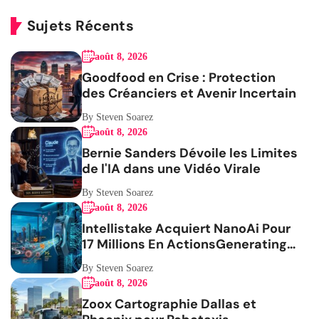
Sujets Récents
août 8, 2026
Goodfood en Crise : Protection
des Créanciers et Avenir Incertain
By Steven Soarez
août 8, 2026
Bernie Sanders Dévoile les Limites
de l'IA dans une Vidéo Virale
By Steven Soarez
août 8, 2026
Intellistake Acquiert NanoAi Pour
17 Millions En ActionsGenerating
the French blog article
By Steven Soarez
août 8, 2026
Zoox Cartographie Dallas et