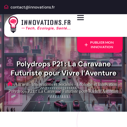
contact@innovations.fr
PUBLIER MON
INNOVATION
Polydrops P21 : La Caravane
Futuriste pour Vivre l’Aventure
Accueil
-
Innovations et Sociétés
-
Écologie et Innovation
-
Polydrops P21 : La Caravane Futuriste pour Vivre l’Aventure