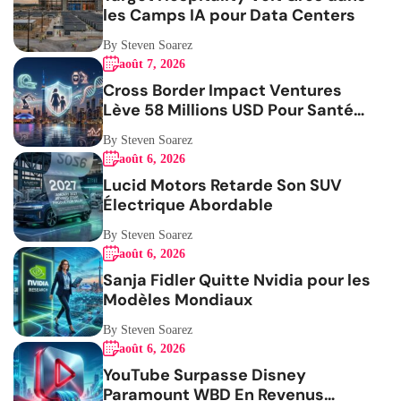
les Camps IA pour Data Centers
By Steven Soarez
août 7, 2026
Cross Border Impact Ventures
Lève 58 Millions USD Pour Santé
Femmes
By Steven Soarez
août 6, 2026
Lucid Motors Retarde Son SUV
Électrique Abordable
By Steven Soarez
août 6, 2026
Sanja Fidler Quitte Nvidia pour les
Modèles Mondiaux
By Steven Soarez
août 6, 2026
YouTube Surpasse Disney
Paramount WBD En Revenus