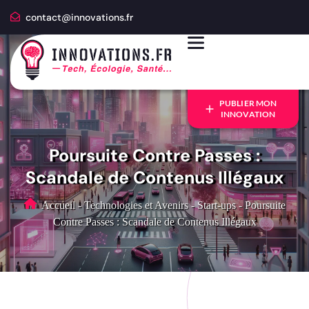
contact@innovations.fr
PUBLIER MON
INNOVATION
Poursuite Contre Passes :
Scandale de Contenus Illégaux
Accueil
-
Technologies et Avenirs
-
Start-ups
-
Poursuite
Contre Passes : Scandale de Contenus Illégaux