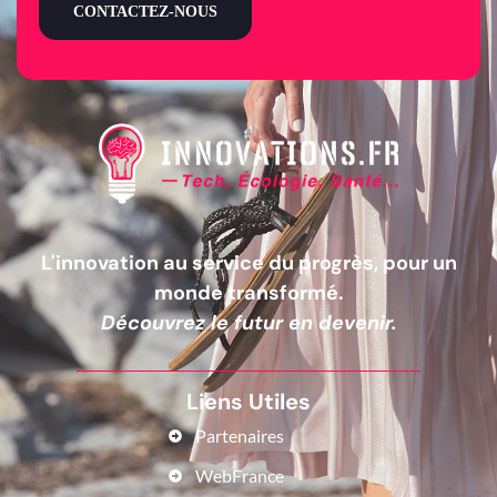
CONTACTEZ-NOUS
L'innovation au service du progrès, pour un
monde transformé.
Découvrez le futur en devenir.
Liens Utiles
Partenaires
WebFrance