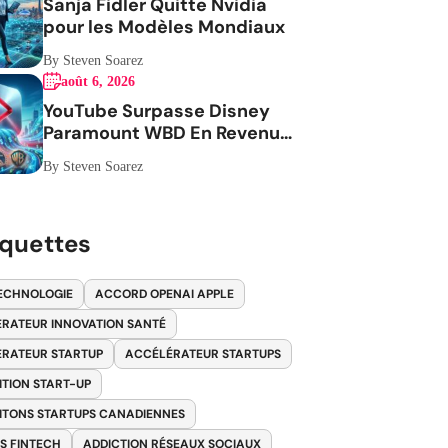
Sanja Fidler Quitte Nvidia
pour les Modèles Mondiaux
By Steven Soarez
août 6, 2026
YouTube Surpasse Disney
Paramount WBD En Revenus
Publicitaires
By Steven Soarez
iquettes
ECHNOLOGIE
ACCORD OPENAI APPLE
RATEUR INNOVATION SANTÉ
RATEUR STARTUP
ACCÉLÉRATEUR STARTUPS
ITION START-UP
ITONS STARTUPS CANADIENNES
S FINTECH
ADDICTION RÉSEAUX SOCIAUX