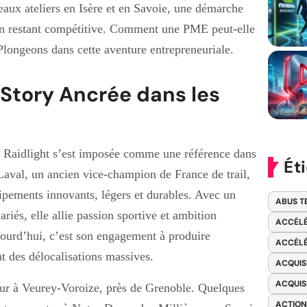
veaux ateliers en Isère et en Savoie, une démarche
 en restant compétitive. Comment une PME peut-elle
Plongeons dans cette aventure entrepreneuriale.
 Story Ancrée dans les
, Raidlight s’est imposée comme une référence dans
Ét
 Laval, un ancien vice-champion de France de trail,
uipements innovants, légers et durables. Avec un
ABUS T
ariés, elle allie passion sportive et ambition
ACCÉLÉ
ujourd’hui, c’est son engagement à produire
ACCÉLÉ
nt des délocalisations massives.
ACQUIS
ACQUIS
our à Veurey-Voroize, près de Grenoble. Quelques
ACTION