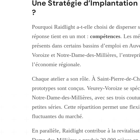
Une Stratégie d’Implantation 
?
Pourquoi Raidlight a-t-elle choisi de disperser s
réponse tient en un mot :
compétences
. Les mé
présents dans certains bassins d’emploi en Au
Voroize et Notre-Dame-des-Millières, l’entrepri
l’économie régionale.
Chaque atelier a son rôle. À Saint-Pierre-de-Cha
prototypes sont conçus. Veurey-Voroize se spéci
Notre-Dame-des-Millières, avec ses trois coutu
petites séries. Cette répartition permet une fle
fluctuantes du marché.
En parallèle, Raidlight contribue à la revitalisat
Dame-des-Millières a produit 20 000 pièces en 