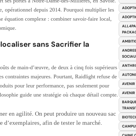
ert ses portes à Notre-Dame-des-Millières, en Savoie.
ADOPTI
ge, opérationnel depuis 2014. Pourquoi multiplier les
ADOPTI
e équation complexe : combiner savoir-faire local,
ALL4PA
nomique.
PACKAG
AMBITI
localiser sans Sacrifier la
ANDREE
SOCIAU
ANTHRO
coûts de main-d’œuvre, de deux à cinq fois supérieurs
AUTONO
es contraintes majeures. Pourtant, Raidlight refuse de
AVENIR
produits pour leur performance, pas seulement pour
AVENIR
ilosophie guide une stratégie où chaque détail compte.
BARQUE
TRANSI
er en agilité. On peut produire un nouveau sac
BIOTEC
ne d’exemplaires, afin de tester le marché.
CAMPUS
CHINE 