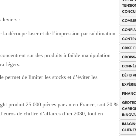
t
TENSIO
CONCU
 leviers :
COMME
CONFIA
de la découpe laser et de l’impression par sublimation
CONTRO
CRISE 
e concentrent sur des produits à faible manipulation
CROISS
ra-légers.
DONNÉE
DÉFIS 
e permet de limiter les stocks et d’éviter les
EXPÉRI
FINANC
GÉOTEC
ight produit 25 000 pièces par an en France, soit 20 %
CARBON
d’euros de chiffre d’affaires d’ici 2030, tout en
INNOV
IMAGIN
CLIENT