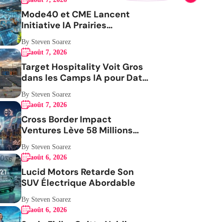
Mode40 et CME Lancent
Initiative IA Prairies
Aérospatiale
By Steven Soarez
août 7, 2026
Target Hospitality Voit Gros
dans les Camps IA pour Data
Centers
By Steven Soarez
août 7, 2026
Cross Border Impact
Ventures Lève 58 Millions
USD Pour Santé Femmes
By Steven Soarez
août 6, 2026
Lucid Motors Retarde Son
SUV Électrique Abordable
By Steven Soarez
août 6, 2026