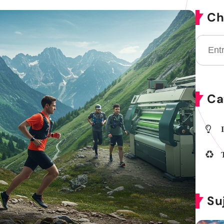
Ch
Ca
Su