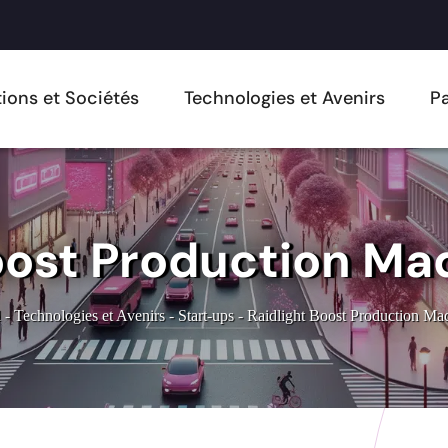
ions et Sociétés
Technologies et Avenirs
Pa
oost Production Ma
l
-
Technologies et Avenirs
-
Start-ups
-
Raidlight Boost Production Mad