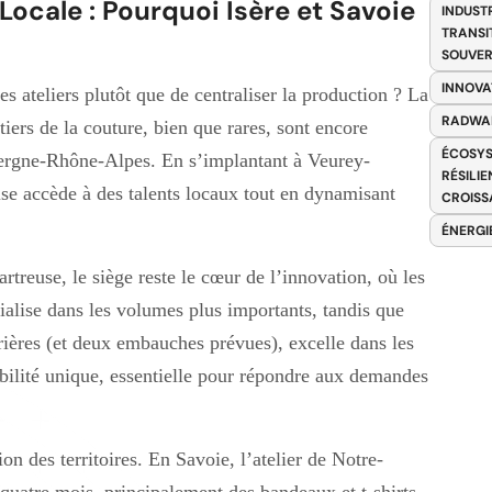
Locale : Pourquoi Isère et Savoie
INDUST
TRANSI
SOUVER
INNOVA
es ateliers plutôt que de centraliser la production ? La
RADWA
tiers de la couture, bien que rares, sont encore
ÉCOSYS
vergne-Rhône-Alpes. En s’implantant à Veurey-
RÉSILI
se accède à des talents locaux tout en dynamisant
CROISS
ÉNERGI
rtreuse, le siège reste le cœur de l’innovation, où les
alise dans les volumes plus importants, tandis que
rières (et deux embauches prévues), excelle dans les
xibilité unique, essentielle pour répondre aux demandes
ion des territoires. En Savoie, l’atelier de Notre-
quatre mois, principalement des bandeaux et t-shirts.