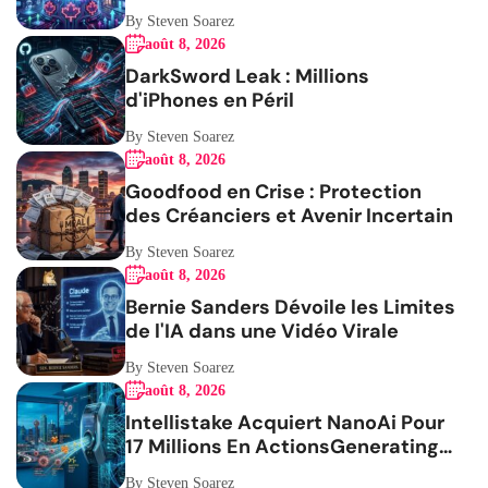
By Steven Soarez
août 8, 2026
DarkSword Leak : Millions
d'iPhones en Péril
By Steven Soarez
août 8, 2026
Goodfood en Crise : Protection
des Créanciers et Avenir Incertain
By Steven Soarez
août 8, 2026
Bernie Sanders Dévoile les Limites
de l'IA dans une Vidéo Virale
By Steven Soarez
août 8, 2026
Intellistake Acquiert NanoAi Pour
17 Millions En ActionsGenerating
the French blog article
By Steven Soarez