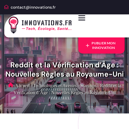
contact@innovations.fr
PUBLIER MON
INNOVATION
Reddit et la Vérification d’Âge :
Nouvelles Règles au Royaume-Uni
Accueil
-
Technologies et Avenirs
-
Start-ups
-
Reddit et la
Vérification d’Âge : Nouvelles Règles au Royaume-Uni