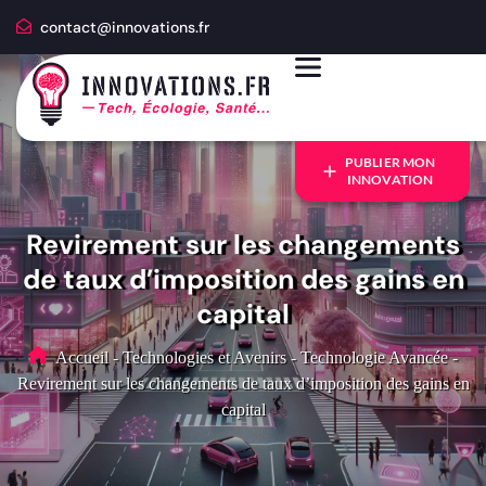
contact@innovations.fr
PUBLIER MON
INNOVATION
Revirement sur les changements
de taux d’imposition des gains en
capital
Accueil
-
Technologies et Avenirs
-
Technologie Avancée
-
Revirement sur les changements de taux d’imposition des gains en
capital