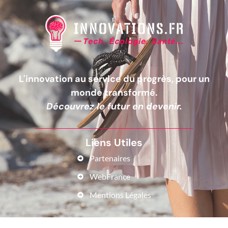
L'innovation au service du progrès, pour un
monde transformé.
Découvrez le futur en devenir.
Liens Utiles
Partenaires
WebFrance
Mentions Légales