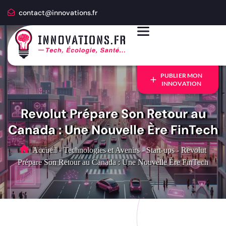
contact@innovations.fr
PUBLIER MON
INNOVATION
Revolut Prépare Son Retour au
Canada : Une Nouvelle Ère FinTech
Accueil
-
Technologies et Avenirs
-
Start-ups
-
Revolut
Prépare Son Retour au Canada : Une Nouvelle Ère FinTech