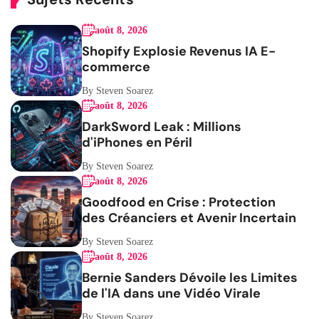
août 8, 2026
Shopify Explosie Revenus IA E-
commerce
By Steven Soarez
août 8, 2026
DarkSword Leak : Millions
d'iPhones en Péril
By Steven Soarez
août 8, 2026
Goodfood en Crise : Protection
des Créanciers et Avenir Incertain
By Steven Soarez
août 8, 2026
Bernie Sanders Dévoile les Limites
de l'IA dans une Vidéo Virale
By Steven Soarez