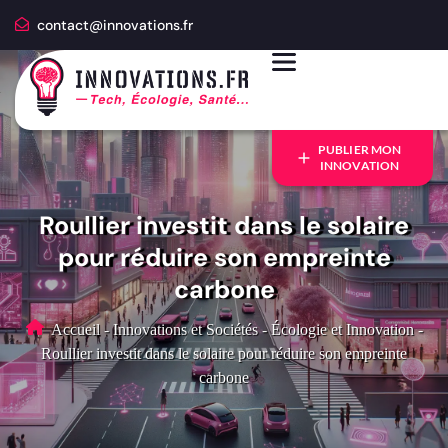
contact@innovations.fr
PUBLIER MON
INNOVATION
Roullier investit dans le solaire
pour réduire son empreinte
carbone
Accueil
-
Innovations et Sociétés
-
Écologie et Innovation
-
Roullier investit dans le solaire pour réduire son empreinte
carbone