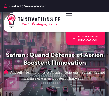
contact@innovations.fr
PUBLIER MON
INNOVATION
Safran : Quand Défense et Aérien
Boostent l’Innovation
Accueil
-
Technologies et Avenirs
-
Start-ups
-
Safran : Quand
Défense et Aérien Boostent l’Innovation