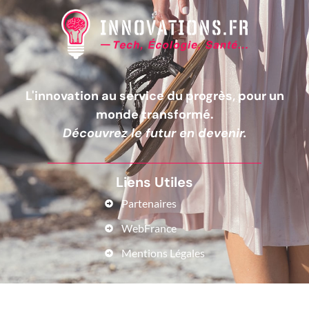
L'innovation au service du progrès, pour un
monde transformé.
Découvrez le futur en devenir.
Liens Utiles
Partenaires
WebFrance
Mentions Légales