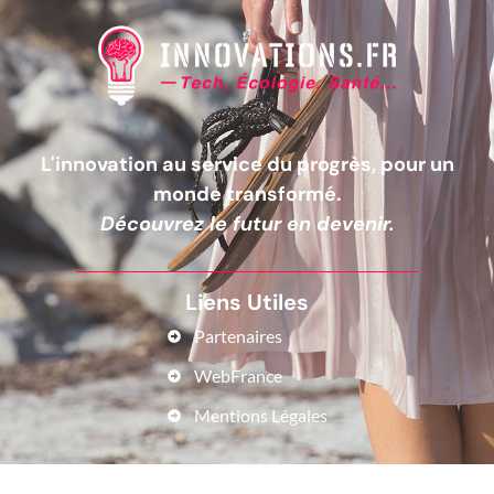
L'innovation au service du progrès, pour un
monde transformé.
Découvrez le futur en devenir.
Liens Utiles
Partenaires
WebFrance
Mentions Légales