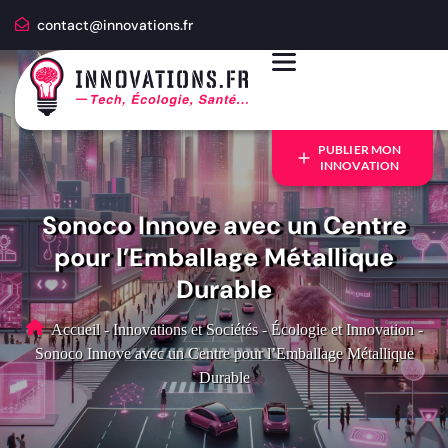
contact@innovations.fr
PUBLIER MON
INNOVATION
Sonoco Innove avec un Centre
pour l’Emballage Métallique
Durable
Accueil
-
Innovations et Sociétés
-
Écologie et Innovation
-
Sonoco Innove avec un Centre pour l’Emballage Métallique
Durable