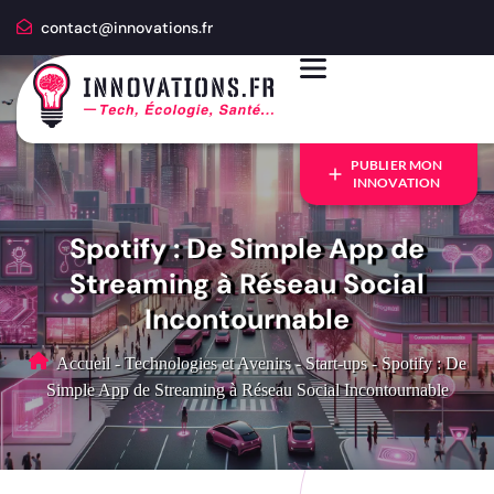
contact@innovations.fr
PUBLIER MON
INNOVATION
Spotify : De Simple App de
Streaming à Réseau Social
Incontournable
Accueil
-
Technologies et Avenirs
-
Start-ups
-
Spotify : De
Simple App de Streaming à Réseau Social Incontournable