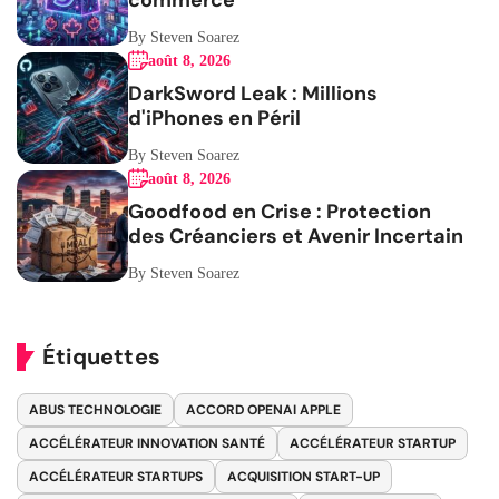
commerce
By Steven Soarez
août 8, 2026
DarkSword Leak : Millions
d'iPhones en Péril
By Steven Soarez
août 8, 2026
Goodfood en Crise : Protection
des Créanciers et Avenir Incertain
By Steven Soarez
Étiquettes
ABUS TECHNOLOGIE
ACCORD OPENAI APPLE
ACCÉLÉRATEUR INNOVATION SANTÉ
ACCÉLÉRATEUR STARTUP
ACCÉLÉRATEUR STARTUPS
ACQUISITION START-UP