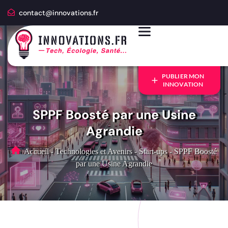
contact@innovations.fr
PUBLIER MON
INNOVATION
SPPF Boosté par une Usine
Agrandie
Accueil
-
Technologies et Avenirs
-
Start-ups
-
SPPF Boosté
par une Usine Agrandie