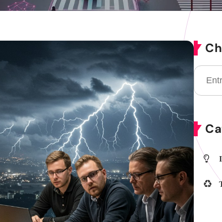
Ch
Ca