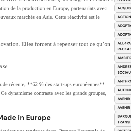
sation de la production en Europe, partenariats avec
ACQUIS
uveaux marchés en Asie. Cette réactivité est le
ACTION
ADOPTI
ADOPTI
novation. Elles forcent à repenser tout ce qu’on
ALL4PA
PACKAG
AMBITI
ulse
ANDREE
SOCIAU
ANTHRO
tude récente, **62 % des start-ups européennes**
AUTONO
25. Ce dynamisme contraste avec les grands groupes,
AVENIR
AVENIR
 Made in Europe
BARQUE
TRANSI
n devient une tendance forte. Prenons l’exemple de