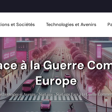
ions et Sociétés
Technologies et Avenirs
Pa
ace à la Guerre Co
Europe
echnologies et Avenirs
-
Start-ups
-
Start-ups Face à la Guerre Commer