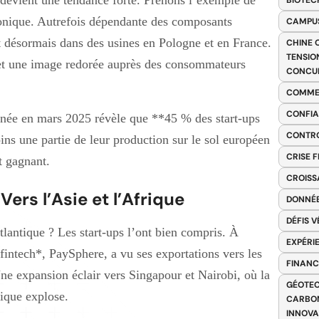
BIOTEC
ronique. Autrefois dépendante des composants
CAMPUS
tit désormais dans des usines en Pologne et en France.
CHINE 
TENSIO
 et une image redorée auprès des consommateurs
CONCU
COMME
CONFIA
née en mars 2025 révèle que **45 % des start-ups
CONTRO
ns une partie de leur production sur le sol européen
CRISE 
t gagnant.
CROISS
Vers l’Asie et l’Afrique
DONNÉE
DÉFIS 
Atlantique ? Les start-ups l’ont bien compris. À
EXPÉRI
fintech*, PaySphere, a vu ses exportations vers les
FINANC
ne expansion éclair vers Singapour et Nairobi, où la
GÉOTEC
ique explose.
CARBON
INNOV