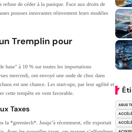
s refuse de céder à la panique. Face aux droits de
unes pousses innovantes réinventent leurs modèles
 un Tremplin pour
"de base" à 10 % sur toutes les importations
évues mercredi, ont envoyé une onde de choc dans
aos est une chance. Les start-ups, par leur agilité et
Ét
er cette tempête en vent favorable.
ABUS T
aux Taxes
ACCÉLÉ
ns la *greentech*. Jusqu’à récemment, elle exportait
ACCÉLÉ
s. Avec les nouvelles taxes, ses marges s’effondrent.
ACQUIS