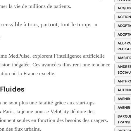
mer la vie de millions de patients.
ACQUIS
ACTION
ccessible à tous, partout, tout le temps. »
ADOPTI
ADOPTI
a
ALL4PA
PACKAG
me MedPulse, explorent l’intelligence artificielle
AMBITI
cision inégalée. Ces avancées illustrent une tendance
ANDREE
SOCIAU
ation où la France excelle.
ANTHRO
 Fluides
AUTONO
AVENIR
 ne sont plus une fatalité grâce aux start-ups
AVENIR
À Paris, la jeune pousse VeloCity déploie des
BARQUE
tionnent seules en fonction des besoins des usagers.
TRANSI
on des flux urbains.