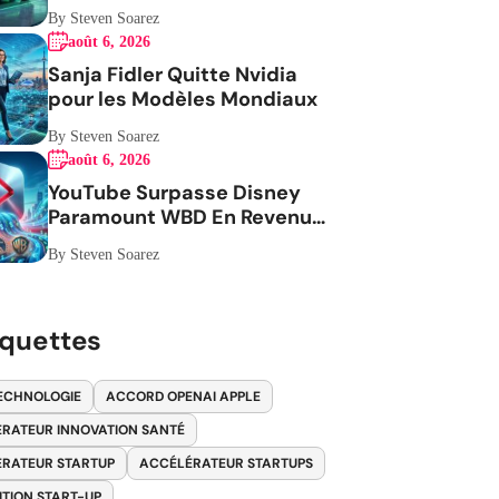
By Steven Soarez
août 6, 2026
Sanja Fidler Quitte Nvidia
pour les Modèles Mondiaux
By Steven Soarez
août 6, 2026
YouTube Surpasse Disney
Paramount WBD En Revenus
Publicitaires
By Steven Soarez
iquettes
ECHNOLOGIE
ACCORD OPENAI APPLE
RATEUR INNOVATION SANTÉ
RATEUR STARTUP
ACCÉLÉRATEUR STARTUPS
ITION START-UP