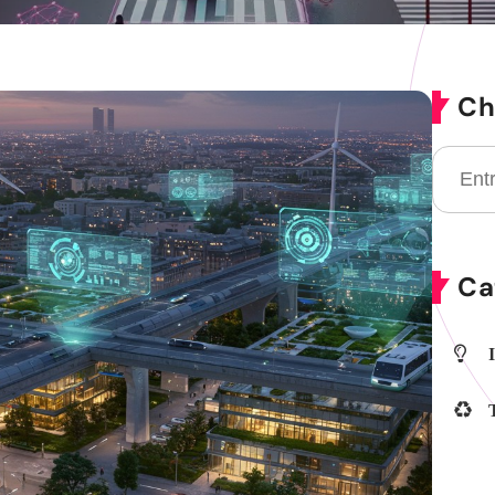
Ch
Ca