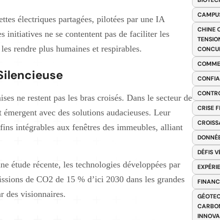
BIOTEC
CAMPUS
ttes électriques partagées, pilotées par une IA
CHINE 
 initiatives ne se contentent pas de faciliter les
TENSIO
 les rendre plus humaines et respirables.
CONCU
COMME
 Silencieuse
CONFIA
CONTRO
ises ne restent pas les bras croisés. Dans le secteur de
CRISE 
 émergent avec des solutions audacieuses. Leur
CROISS
fins intégrables aux fenêtres des immeubles, alliant
DONNÉE
DÉFIS 
ne étude récente, les technologies développées par
EXPÉRI
émissions de CO2 de 15 % d’ici 2030 dans les grandes
FINANC
r des visionnaires.
GÉOTEC
CARBON
INNOV