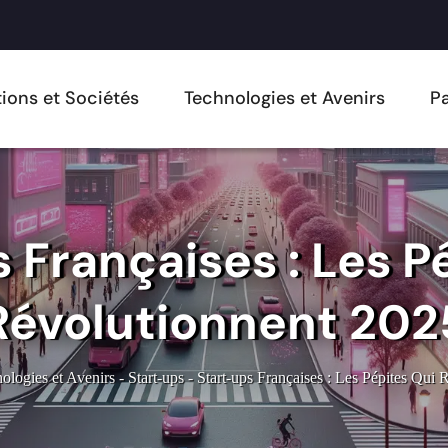
ions et Sociétés
Technologies et Avenirs
Pa
 Françaises : Les P
Révolutionnent 202
ologies et Avenirs
-
Start-ups
-
Start-ups Françaises : Les Pépites Qui