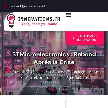
contact@innovations.fr
PUBLIER MON
INNOVATION
STMicroelectronics : Rebond
Après la Crise
Accueil
-
Technologies et Avenirs
-
Technologie Avancée
-
STMicroelectronics : Rebond Après la Crise