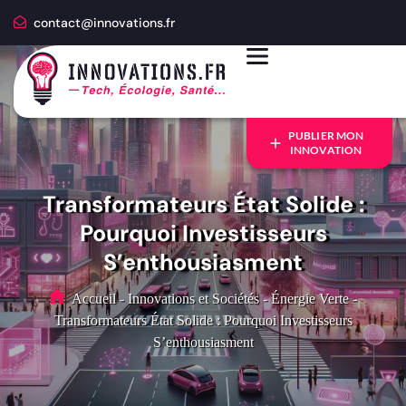
contact@innovations.fr
PUBLIER MON
INNOVATION
Transformateurs État Solide :
Pourquoi Investisseurs
S’enthousiasment
Accueil
-
Innovations et Sociétés
-
Énergie Verte
-
Transformateurs État Solide : Pourquoi Investisseurs
S’enthousiasment