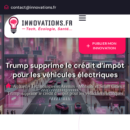
contact@innovations.fr
PUBLIER MON
INNOVATION
Trump supprime le crédit d’impôt
pour les véhicules électriques
Accueil
-
Technologies et Avenirs
-
Mobilité et Smart Cities
-
Trump supprime le crédit d’impôt pour les véhicules électriques