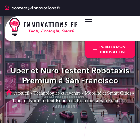
contact@innovations.fr
PUBLIER MON
INNOVATION
Uber et Nuro Testent Robotaxis
Premium à San Francisco
Accueil
-
Technologies et Avenirs
-
Mobilité et Smart Cities
-
Uber et Nuro Testent Robotaxis Premium à San Francisco