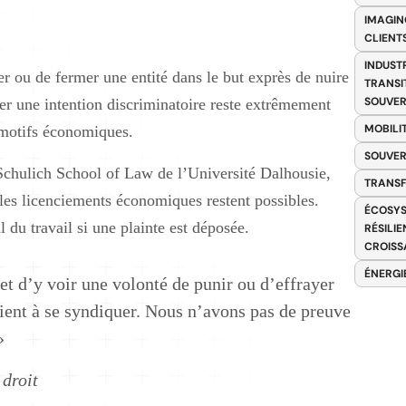
IMAGIN
CLIENT
INDUST
ier ou de fermer une entité dans le but exprès de nuire
TRANSI
SOUVER
er une intention discriminatoire reste extrêmement
MOBILI
s motifs économiques.
SOUVER
chulich School of Law de l’Université Dalhousie,
TRANS
es licenciements économiques restent possibles.
ÉCOSYS
 du travail si une plainte est déposée.
RÉSILI
CROISS
ÉNERGI
s et d’y voir une volonté de punir ou d’effrayer
aient à se syndiquer. Nous n’avons pas de preuve
»
droit