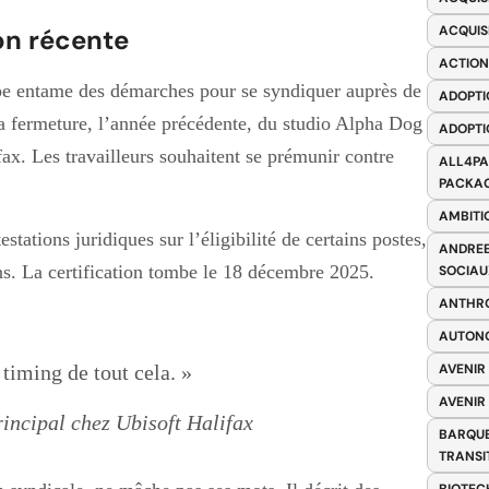
ACQUIS
on récente
ACTION
uipe entame des démarches pour se syndiquer auprès de
ADOPTI
a fermeture, l’année précédente, du studio Alpha Dog
ADOPTI
fax. Les travailleurs souhaitent se prémunir contre
ALL4PA
PACKAG
AMBITI
tations juridiques sur l’éligibilité de certains postes,
ANDREE
ns. La certification tombe le 18 décembre 2025.
SOCIAU
ANTHRO
AUTONO
 timing de tout cela. »
AVENIR
AVENIR
ncipal chez Ubisoft Halifax
BARQUE
TRANSI