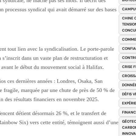
syndicale, ne mâche pas ses mots. Il décrit des
BIOTEC
 un processus syndical qui avait démarré sur des bases
CAMPUS
CHINE 
TENSIO
CONCU
COMME
nt tout lien avec la syndicalisation. Le porte-parole
CONFIA
s’inscrit dans un vaste plan de restructuration et
CONTRO
 avant le début du mouvement social à Halifax.
CRISE 
CROISS
ios ces dernières années : Londres, Osaka, San
DONNÉE
te fragile, marquée par une chute de près de 50 % de
DÉFIS 
ain des résultats financiers en novembre 2025.
EXPÉRI
FINANC
encent détient désormais 26 %, et le transfert de
GÉOTEC
Rainbow Six) vers cette entité, témoignent aussi d’une
CARBON
INNOV