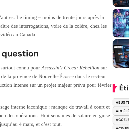
’autres. Le timing – moins de trente jours après la
ître des interrogations, voire de la colère, chez les
u vidéo au Canada.
 question
t surtout connu pour
Assassin’s Creed: Rebellion
sur
les de la province de Nouvelle-Écosse dans le secteur
ction intense sur un projet majeur prévu pour février
Ét
ABUS T
age interne laconique : manque de travail à court et
ACCÉLÉ
ien des opérations. Huit semaines de salaire en guise
ACCÉLÉ
usqu’au 4 mars, et c’est tout.
ACQUIS