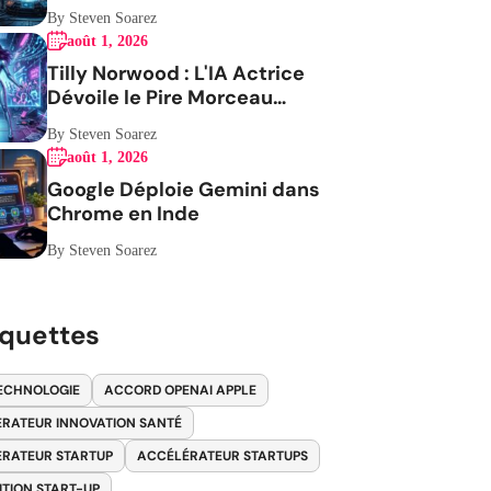
By Steven Soarez
août 1, 2026
Tilly Norwood : L'IA Actrice
Dévoile le Pire Morceau
Musical
By Steven Soarez
août 1, 2026
Google Déploie Gemini dans
Chrome en Inde
By Steven Soarez
iquettes
ECHNOLOGIE
ACCORD OPENAI APPLE
RATEUR INNOVATION SANTÉ
RATEUR STARTUP
ACCÉLÉRATEUR STARTUPS
ITION START-UP