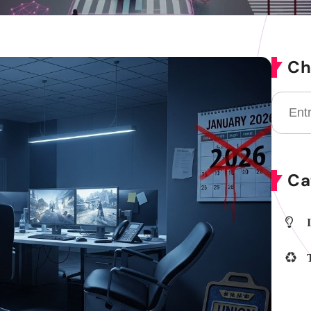
Ch
Ca