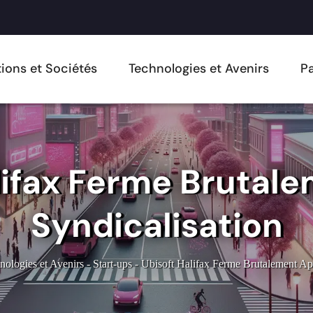
ions et Sociétés
Technologies et Avenirs
Pa
lifax Ferme Brutal
Syndicalisation
nologies et Avenirs
-
Start-ups
-
Ubisoft Halifax Ferme Brutalement Apr