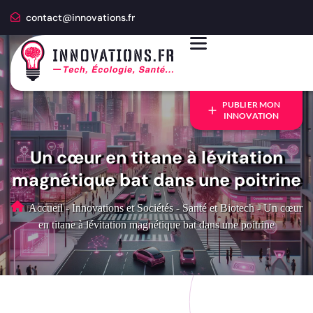
contact@innovations.fr
PUBLIER MON
INNOVATION
Un cœur en titane à lévitation
magnétique bat dans une poitrine
Accueil
-
Innovations et Sociétés
-
Santé et Biotech
-
Un cœur
en titane à lévitation magnétique bat dans une poitrine