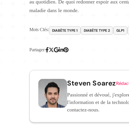
au quotidien. De quoi redonner espoir aux centa
maladie dans le monde.
Mots Clés:
DIABÈTE TYPE 1
DIABÈTE TYPE 2
GLP1
Partager:
Steven Soarez
Rédac
Passionné et dévoué, j'explore
l'information et de la technol
contactez-nous.