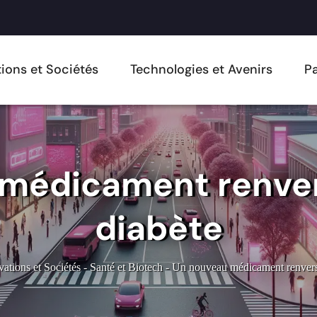
ions et Sociétés
Technologies et Avenirs
Pa
médicament renver
diabète
vations et Sociétés
-
Santé et Biotech
-
Un nouveau médicament renversa