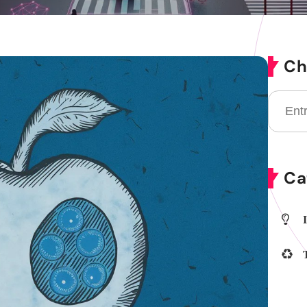
Ch
Ca