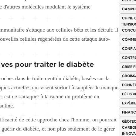
BIOTEC
c d'autres molécules modulant le système
CAMPUS
CHINE 
TENSIO
mmunitaire s'attaque aux cellules bêta et les détruit. Il
CONCU
uvelles cellules régénérées de cette attaque auto-
COMME
CONFIA
CONTRO
ves pour traiter le diabète
CRISE 
CROISS
roches dans le traitement du diabète, basées sur la
DONNÉE
ies actuelles qui visent surtout à suppléer le manque
DÉFIS 
ici est de s'attaquer à la racine du problème en
EXPÉRI
suline.
FINANC
'efficacité de cette approche chez l'homme, on pourrait
GÉOTEC
CARBON
 guérir du diabète, et non plus seulement de le gérer
INNOV