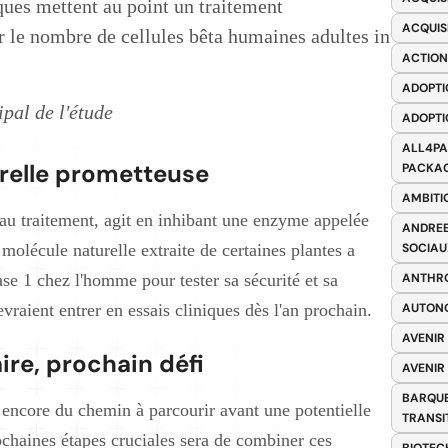
iques mettent au point un traitement
ACQUIS
le nombre de cellules bêta humaines adultes in
ACTION
ADOPTI
pal de l'étude
ADOPTI
ALL4PA
relle prometteuse
PACKAG
AMBITI
au traitement, agit en inhibant une enzyme appelée
ANDREE
olécule naturelle extraite de certaines plantes a
SOCIAU
ase 1 chez l'homme pour tester sa sécurité et sa
ANTHRO
raient entrer en essais cliniques dès l'an prochain.
AUTONO
AVENIR
re, prochain défi
AVENIR
BARQUE
e encore du chemin à parcourir avant une potentielle
TRANSI
ochaines étapes cruciales sera de combiner ces