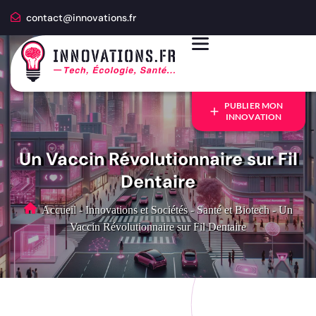
contact@innovations.fr
PUBLIER MON
INNOVATION
Un Vaccin Révolutionnaire sur Fil
Dentaire
Accueil
-
Innovations et Sociétés
-
Santé et Biotech
-
Un
Vaccin Révolutionnaire sur Fil Dentaire