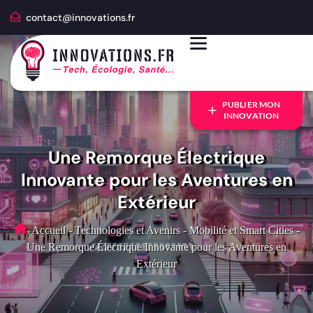
contact@innovations.fr
PUBLIER MON
INNOVATION
Une Remorque Électrique
Innovante pour les Aventures en
Extérieur
Accueil
-
Technologies et Avenirs
-
Mobilité et Smart Cities
-
Une Remorque Électrique Innovante pour les Aventures en
Extérieur