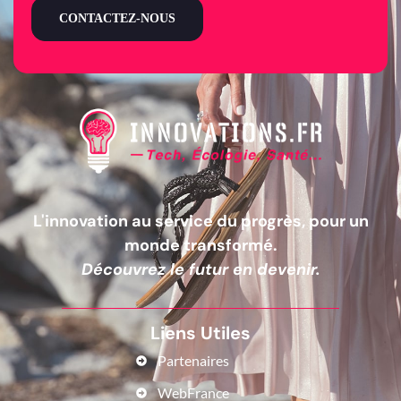
CONTACTEZ-NOUS
L'innovation au service du progrès, pour un
monde transformé.
Découvrez le futur en devenir.
Liens Utiles
Partenaires
WebFrance