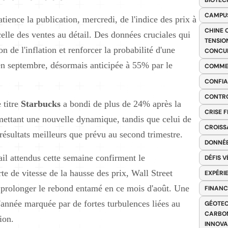
BIOTEC
CAMPUS
ience la publication, mercredi, de l'indice des prix à
CHINE 
elle des ventes au détail. Des données cruciales qui
TENSIO
n de l'inflation et renforcer la probabilité d'une
CONCU
 en septembre, désormais anticipée à 55% par le
COMME
CONFIA
CONTRO
 titre
Starbucks
a bondi de plus de 24% après la
CRISE 
ettant une nouvelle dynamique, tandis que celui de
CROISS
résultats meilleurs que prévu au second trimestre.
DONNÉE
étail attendus cette semaine confirment le
DÉFIS 
rte de vitesse de la hausse des prix, Wall Street
EXPÉRI
t prolonger le rebond entamé en ce mois d'août. Une
FINANC
'année marquée par de fortes turbulences liées au
GÉOTEC
CARBON
ion.
INNOV