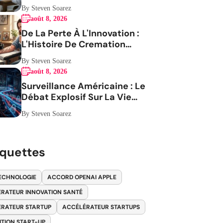
en Question
By Steven Soarez
août 8, 2026
De La Perte À L'Innovation :
L'Histoire De Cremation
Tattoos
By Steven Soarez
août 8, 2026
Surveillance Américaine : Le
Débat Explosif Sur La Vie
Privée
By Steven Soarez
iquettes
ECHNOLOGIE
ACCORD OPENAI APPLE
RATEUR INNOVATION SANTÉ
RATEUR STARTUP
ACCÉLÉRATEUR STARTUPS
ITION START-UP