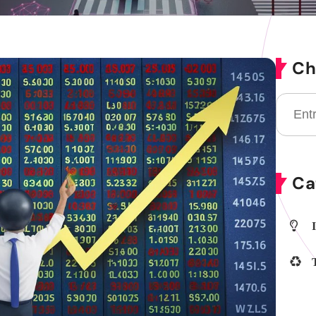
Ch
Ca