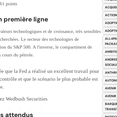
61 points
ACQUIS
ACTION
n première ligne
ADOPTI
valeurs technologiques et de croissance, très sensibles
ADOPTI
echerchées. Le secteur des technologies de
ALL4PA
PACKAG
ssion du S&P 500. A l'inverse, le compartiment de
AMBITI
s cours du pétrole.
ANDREE
SOCIAU
ée que la Fed a réalisé un excellent travail pour
ANTHRO
contrôle et que le scénario le plus probable est
AUTONO
e.
AVENIR
AVENIR
hez Wedbush Securities
BARQUE
TRANSI
ès attendus