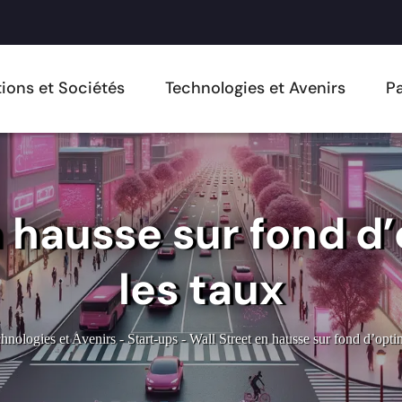
ions et Sociétés
Technologies et Avenirs
Pa
n hausse sur fond d
les taux
hnologies et Avenirs
-
Start-ups
-
Wall Street en hausse sur fond d’opti