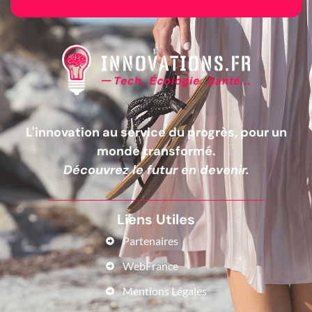
L'innovation au service du progrès, pour un
monde transformé.
Découvrez le futur en devenir.
Liens Utiles
Partenaires
WebFrance
Mentions Légales