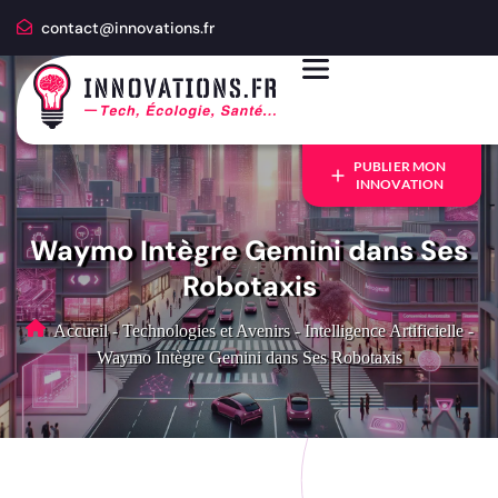
contact@innovations.fr
PUBLIER MON
INNOVATION
Waymo Intègre Gemini dans Ses
Robotaxis
Accueil
-
Technologies et Avenirs
-
Intelligence Artificielle
-
Waymo Intègre Gemini dans Ses Robotaxis