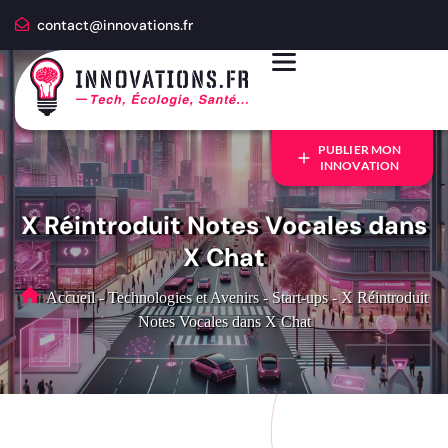
contact@innovations.fr
PUBLIER MON
INNOVATION
X Réintroduit Notes Vocales dans
X Chat
Accueil
-
Technologies et Avenirs
-
Start-ups
-
X Réintroduit
Notes Vocales dans X Chat