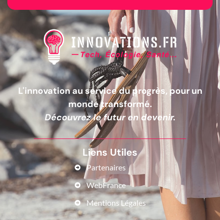
L'innovation au service du progrès, pour un
monde transformé.
Découvrez le futur en devenir.
Liens Utiles
Partenaires
WebFrance
Mentions Légales