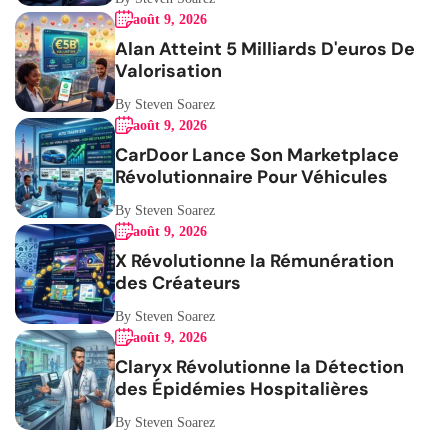
août 9, 2026
Alan Atteint 5 Milliards D'euros De
Valorisation
By Steven Soarez
août 9, 2026
CarDoor Lance Son Marketplace
Révolutionnaire Pour Véhicules
By Steven Soarez
août 9, 2026
X Révolutionne la Rémunération
des Créateurs
By Steven Soarez
août 9, 2026
Claryx Révolutionne la Détection
des Épidémies Hospitalières
By Steven Soarez