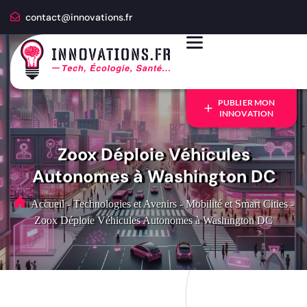
contact@innovations.fr
PUBLIER MON
INNOVATION
Zoox Déploie Véhicules
Autonomes à Washington DC
Accueil
-
Technologies et Avenirs
-
Mobilité et Smart Cities
-
Zoox Déploie Véhicules Autonomes à Washington DC