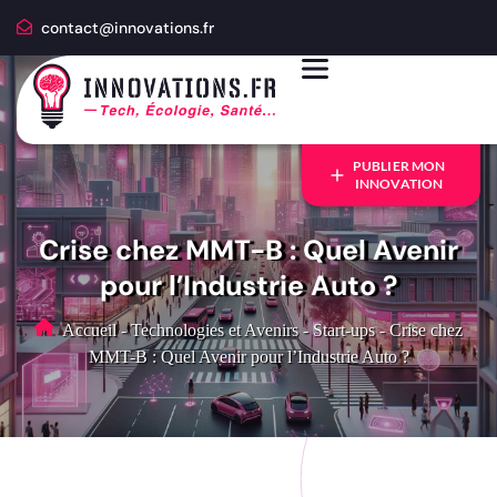
contact@innovations.fr
PUBLIER MON
INNOVATION
Crise chez MMT-B : Quel Avenir
pour l’Industrie Auto ?
Accueil
-
Technologies et Avenirs
-
Start-ups
-
Crise chez
MMT-B : Quel Avenir pour l’Industrie Auto ?