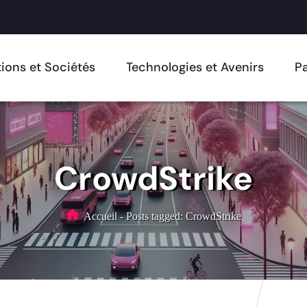
ions et Sociétés
Technologies et Avenirs
Pa
CrowdStrike
Accueil
-
Posts tagged: CrowdStrike