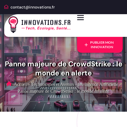
contact@innovations.fr
PUBLIER MON
INNOVATION
Panne majeure de CrowdStrike : le
monde en alerte
Accueil
-
Technologies et Avenirs
-
Intelligence Artificielle
-
Panne majeure de CrowdStrike : le monde en alerte