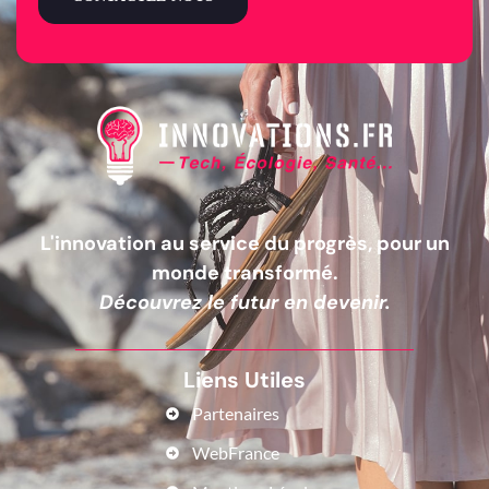
L'innovation au service du progrès, pour un
monde transformé.
Découvrez le futur en devenir.
Liens Utiles
Partenaires
WebFrance