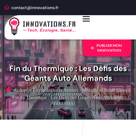
contact@innovations.fr
PUBLIER MON
INNOVATION
Fin du Thermique : Les Défis des
Géants Auto Allemands
Accueil
-
Technologies et Avenirs
-
Mobilité et Smart Cities
-
Fin du Thermique : Les Défis des Géants Auto Allemands