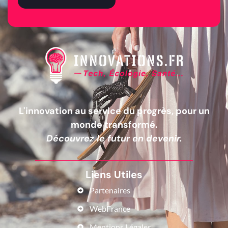
L'innovation au service du progrès, pour un
monde transformé.
Découvrez le futur en devenir.
Liens Utiles
Partenaires
WebFrance
Mentions Légales