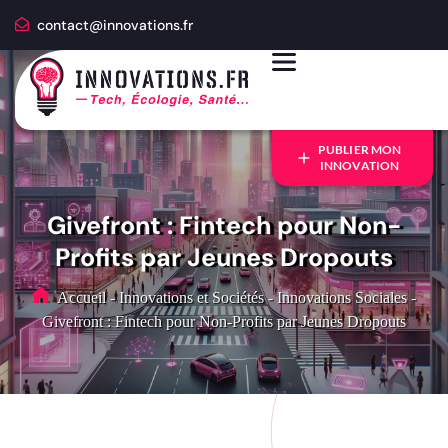
contact@innovations.fr
PUBLIER MON
INNOVATION
Givefront : Fintech pour Non-
Profits par Jeunes Dropouts
Accueil
-
Innovations et Sociétés
-
Innovations Sociales
-
Givefront : Fintech pour Non-Profits par Jeunes Dropouts