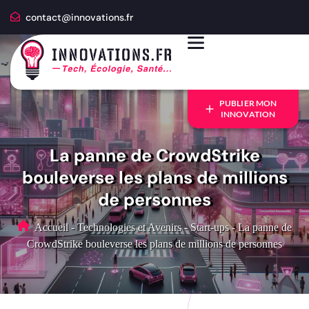
contact@innovations.fr
PUBLIER MON
INNOVATION
La panne de CrowdStrike
bouleverse les plans de millions
de personnes
Accueil
-
Technologies et Avenirs
-
Start-ups
-
La panne de
CrowdStrike bouleverse les plans de millions de personnes