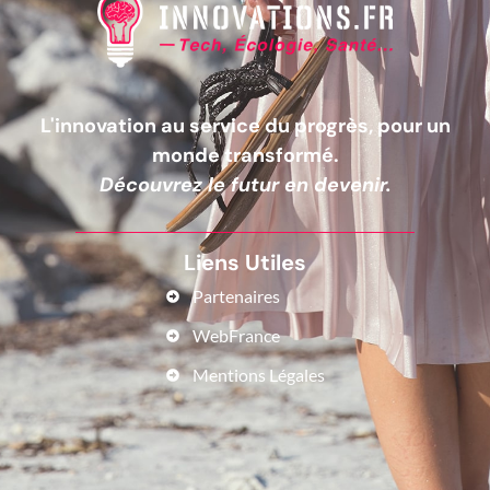
L'innovation au service du progrès, pour un
monde transformé.
Découvrez le futur en devenir.
Liens Utiles
Partenaires
WebFrance
Mentions Légales