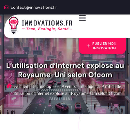
contact@innovations.fr
PUBLIER MON
INNOVATION
L’utilisation d’Internet explose au
Royaume-Uni selon Ofcom
Accueil
-
Technologies et Avenirs
-
Intelligence Artificielle
-
L’utilisation d’Internet explose au Royaume-Uni selon Ofcom