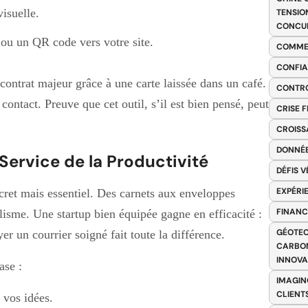
visuelle.
TENSIO
CONCU
ou un QR code vers votre site.
COMME
CONFIA
ontrat majeur grâce à une carte laissée dans un café.
CONTRO
contact. Preuve que cet outil, s’il est bien pensé, peut
CRISE 
CROISS
DONNÉE
 Service de la Productivité
DÉFIS 
EXPÉRI
scret mais essentiel. Des carnets aux enveloppes
FINANC
lisme. Une startup bien équipée gagne en efficacité :
GÉOTEC
r un courrier soigné fait toute la différence.
CARBON
INNOV
ase :
IMAGIN
CLIENT
 vos idées.