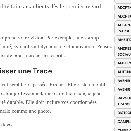
ité faite aux clients dès le premier regard.
ADOPTI
ADOPTI
ALL4PA
PACKAG
omprend votre vision. Par exemple, une startup
AMBITI
puré, symbolisant dynamisme et innovation. Pensez
ANDREE
SOCIAU
isible pour marquer les esprits.
ANTHRO
aisser une Trace
AUTONO
AVENIR
ut sembler dépassée. Erreur ! Elle reste un outil
AVENIR
 salon professionnel, une carte bien conçue peut
BARQUE
té durable. Elle doit inclure vos coordonnées
TRANSI
onnelle comme une photo.
BIOTEC
CAMPUS
ibles.
CHINE 