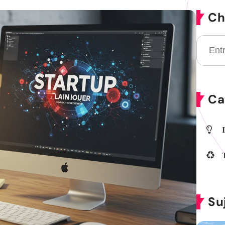
Ch
Ca
Su