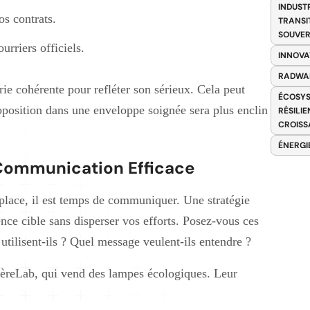
INDUST
os contrats.
TRANSI
SOUVER
rriers officiels.
INNOVA
RADWA
e cohérente pour refléter son sérieux. Cela peut
ÉCOSYS
oposition dans une enveloppe soignée sera plus enclin
RÉSILI
CROISS
ÉNERGI
 Communication Efficace
n place, il est temps de communiquer. Une stratégie
nce cible sans disperser vos efforts. Posez-vous ces
utilisent-ils ? Quel message veulent-ils entendre ?
mièreLab, qui vend des lampes écologiques. Leur