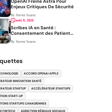
OpenAI Freine Astra Pour
Enjeux Critiques De Sécurité
By Steven Soarez
août 8, 2026
Scribes IA en Santé :
Consentement des Patients
en Question
By Steven Soarez
iquettes
ECHNOLOGIE
ACCORD OPENAI APPLE
RATEUR INNOVATION SANTÉ
RATEUR STARTUP
ACCÉLÉRATEUR STARTUPS
ITION START-UP
ITONS STARTUPS CANADIENNES
S FINTECH
ADDICTION RÉSEAUX SOCIAUX