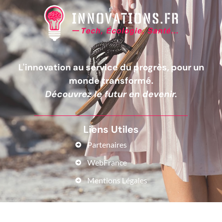
L'innovation au service du progrès, pour un
monde transformé.
Découvrez le futur en devenir.
Liens Utiles
Partenaires
WebFrance
Mentions Légales